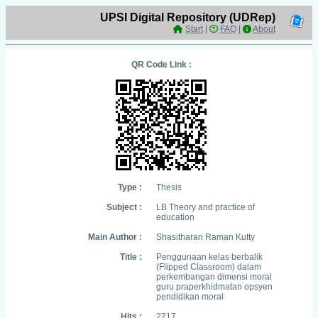
UPSI Digital Repository (UDRep)
Start
|
FAQ
|
About
QR Code Link :
Type :
Thesis
Subject :
LB Theory and practice of
education
Main Author :
Shasitharan Raman Kutty
Title :
Penggunaan kelas berbalik
(Flipped Classroom) dalam
perkembangan dimensi moral
guru praperkhidmatan opsyen
pendidikan moral
Hits :
2717