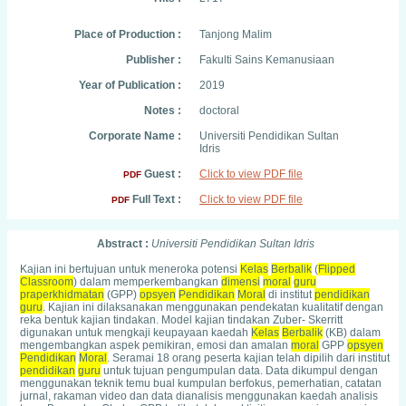
Place of Production :
Tanjong Malim
Publisher :
Fakulti Sains Kemanusiaan
Year of Publication :
2019
Notes :
doctoral
Corporate Name :
Universiti Pendidikan Sultan
Idris
Guest :
Click to view PDF file
PDF
Full Text :
Click to view PDF file
PDF
Abstract :
Universiti Pendidikan Sultan Idris
Kajian ini bertujuan untuk meneroka potensi
Kelas
Berbalik
(
Flipped
Classroom
) dalam memperkembangkan
dimensi
moral
guru
praperkhidmatan
(GPP)
opsyen
Pendidikan
Moral
di institut
pendidikan
guru
. Kajian ini dilaksanakan menggunakan pendekatan kualitatif dengan
reka bentuk kajian tindakan. Model kajian tindakan Zuber- Skerritt
digunakan untuk mengkaji keupayaan kaedah
Kelas
Berbalik
(KB) dalam
mengembangkan aspek pemikiran, emosi dan amalan
moral
GPP
opsyen
Pendidikan
Moral
. Seramai 18 orang peserta kajian telah dipilih dari institut
pendidikan
guru
untuk tujuan pengumpulan data. Data dikumpul dengan
menggunakan teknik temu bual kumpulan berfokus, pemerhatian, catatan
jurnal, rakaman video dan data dianalisis menggunakan kaedah analisis