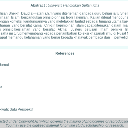
Abstract :
Universiti Pendidikan Sultan Idris
san Sheikh Daud al-Fatani r.h.m yang diterjemah daripada guru beliau iaitu Sheik
naan Islam berpandukan prinsip-prinsip teori Takmilah. Kajian dibuat menggu
ngan konteks kandungannya yang meletakkan tauhid sebagai tunjang utama kar
an yang bersifat Kamal. Ciri-ciri kepimpinan Islam dapat ditemukan dalam manus
ti prinsip keislaman yang bersifat Akmal. Justeru cetusan ilham pemikir I
u usaha ini turut menyumbang kepada pertambahan koleksi khazanah ilmu di Pusa
rap dapat memandu kefahaman yang benar kepada khalayak pembaca dan peny
References
Jurnal
ia.
ah: Satu Perspektif
ected under Copyright Act which governs the making of photocopies or reproduction
You may use the digitized material for private study, scholarship, or research.