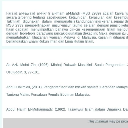
Fara’id al-Fawa’id al-Fikr fi al-Imam al-Mahdi (MSS 2939) adalah karya tuli
secara terperinci tentang aspek-aspek ketauhidan, kerasulan dan kesempur
Takmilah digunakan dalam menganalisis kandungan teks kerana sejajar de
MSS 2939 memperlihatkan unsur-unsur tauhid sejajar dengan prinsip ketuhan
hasil dapatan menyimpulkan bahawa ciri-ciri kesempurnaan Islam melipu
dengan teori-teori barat yang rancak digunakan dekad ini. Maka dengan it
memartabatkan khazanah warisan Melayu di Malaysia. Kajian ini diha
berlandaskan Enam Rukun Iman dan Lima Rukun Islam.
Ab Aziz Mohd Zin, (1996). Minhaj Dakwah Masakini: Suatu Pengenalan. 
Usuluddin, 3, 77-101.
Abdul Halim Ali, (2011). Pengantar teori dan kritikan sastera: Barat dan Malays
Tanjong Malim: Persatuan Penulis Budiman Malaysia.
Abdul Halim El-Muhammady, (1992). Tasawwur Islam dalam Dinamika Dakw
Dari zaman Awal Islam Hingga Kini, Kuala Lumpur, hh.174-181.
This material may be prot