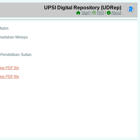
UPSI Digital Repository (UDRep)
Start
|
FAQ
|
About
Malim
Peradaban Melayu
i Pendidikan Sultan
iew PDF file
iew PDF file