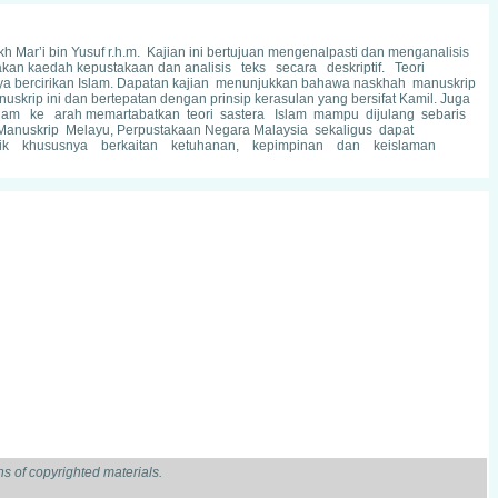
h Mar’i bin Yusuf r.h.m. Kajian ini bertujuan mengenalpasti dan menganalisis
nakan kaedah kepustakaan dan analisis teks secara deskriptif. Teori
ya bercirikan Islam. Dapatan kajian menunjukkan bahawa naskhah manuskrip
krip ini dan bertepatan dengan prinsip kerasulan yang bersifat Kamil. Juga
slam ke arah memartabatkan teori sastera Islam mampu dijulang sebaris
t Manuskrip Melayu, Perpustakaan Negara Malaysia sekaligus dapat
elidik khususnya berkaitan ketuhanan, kepimpinan dan keislaman
s of copyrighted materials.