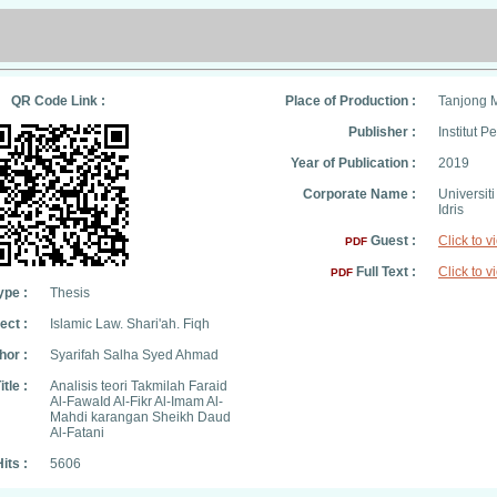
QR Code Link :
Place of Production :
Tanjong 
Publisher :
Institut 
Year of Publication :
2019
Corporate Name :
Universit
Idris
Guest :
Click to v
PDF
Full Text :
Click to v
PDF
ype :
Thesis
ect :
Islamic Law. Shari'ah. Fiqh
hor :
Syarifah Salha Syed Ahmad
itle :
Analisis teori Takmilah Faraid
Al-FawaId Al-Fikr Al-Imam Al-
Mahdi karangan Sheikh Daud
Al-Fatani
its :
5606