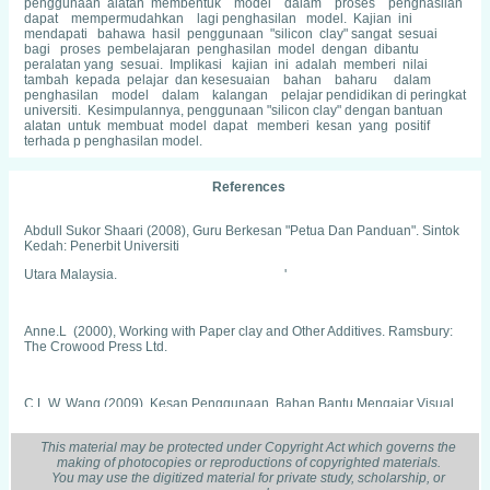
penggunaan alatan membentuk model dalam proses penghasilan
dapat mempermudahkan lagi penghasilan model. Kajian ini
mendapati bahawa hasil penggunaan "silicon clay" sangat sesuai
bagi proses pembelajaran penghasilan model dengan dibantu
peralatan yang sesuai. Implikasi kajian ini adalah memberi nilai
tambah kepada pelajar dan kesesuaian bahan baharu dalam
penghasilan model dalam kalangan pelajar pendidikan di peringkat
universiti. Kesimpulannya, penggunaan "silicon clay" dengan bantuan
alatan untuk membuat model dapat memberi kesan yang positif
terhada p penghasilan model.
References
Abdull Sukor Shaari (2008), Guru Berkesan "Petua Dan Panduan". Sintok
Kedah: Penerbit Universiti
Utara Malaysia. '
Anne.L (2000), Working with Paper clay and Other Additives. Ramsbury:
The Crowood Press Ltd.
C.L.W. Wang (2009), Kesan Penggunaan Bahan Bantu Mengajar Visual
Dalam Pengajaran Subjek Sa ins
Tahun Tiga, Seminar penyelidikan Tindakan IPG KBL Tahun 2012, ms 87-
This material may be protected under Copyright Act which governs the
101
making of photocopies or reproductions of copyrighted materials.
You may use the digitized material for private study, scholarship, or