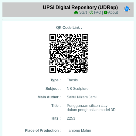
UPSI Digital Repository (UDRep)
Start
|
FAQ
|
About
QR Code Link :
Type :
Thesis
Subject :
NB Sculpture
Main Author :
Saiful Nizam Jamil
Title :
Penggunaan silicon clay
dalam penghasilan model 3D
Hits :
2253
Place of Production :
Tanjong Malim