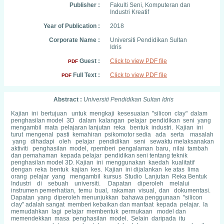
Publisher :
Fakulti Seni, Komputeran dan
Industri Kreatif
Year of Publication :
2018
Corporate Name :
Universiti Pendidikan Sultan
Idris
Guest :
Click to view PDF file
PDF
Full Text :
Click to view PDF file
PDF
Abstract :
Universiti Pendidikan Sultan Idris
Kajian ini bertujuan untuk mengkaji kesesuaian "silicon clay" dalam
penghasilan model 3D dalam kalangan pelajar pendidikan seni yang
mengambil mata pelajaran lanjutan reka bentuk industri. Kajian ini
turut mengenal pasti kemahiran psikomotor sedia ada serta masalah
yang dihadapi oleh pelajar pendidikan seni sewaktu melaksanakan
aktiviti penghasilan model, rpemberi pengalaman baru, nilai tambah
dan pemahaman kepada pelajar pendidikan seni tentang teknik
penghasilan model 3D. Kajian ini menggunakan kaedah kualitatif
dengan reka bentuk kajian kes. Kajian ini dijalankan ke atas lima
orang pelajar yang mengambil kursus Studio Lanjutan Reka Bentuk
Industri di sebuah universiti. Dapatan diperoleh melalui
instrumen pemerhatian, temu bual, rakaman visual, dan dokumentasi.
Dapatan yang diperoleh menunjukkan bahawa penggunaan "silicon
clay" adalah sangat memberi kebaikan dan manfaat kepada pelajar. Ia
memudahkan lagi pelajar membentuk permukaan model dan
memendekkan masa penghasilan model. Selain daripada itu