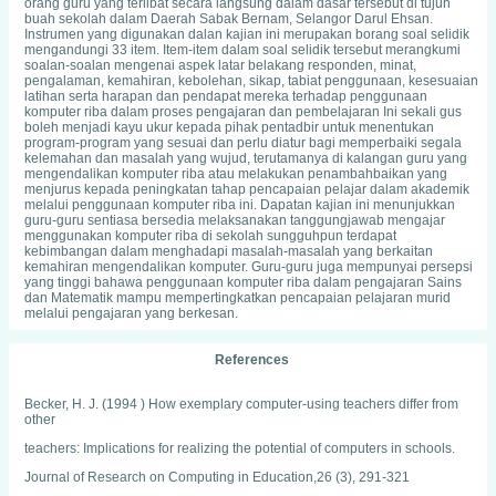
orang guru yang terlibat secara langsung dalam dasar tersebut di tujuh
buah sekolah dalam Daerah Sabak Bernam, Selangor Darul Ehsan.
Instrumen yang digunakan dalan kajian ini merupakan borang soal selidik
mengandungi 33 item. Item-item dalam soal selidik tersebut merangkumi
soalan-soalan mengenai aspek latar belakang responden, minat,
pengalaman, kemahiran, kebolehan, sikap, tabiat penggunaan, kesesuaian
latihan serta harapan dan pendapat mereka terhadap penggunaan
komputer riba dalam proses pengajaran dan pembelajaran Ini sekali gus
boleh menjadi kayu ukur kepada pihak pentadbir untuk menentukan
program-program yang sesuai dan perlu diatur bagi memperbaiki segala
kelemahan dan masalah yang wujud, terutamanya di kalangan guru yang
mengendalikan komputer riba atau melakukan penambahbaikan yang
menjurus kepada peningkatan tahap pencapaian pelajar dalam akademik
melalui penggunaan komputer riba ini. Dapatan kajian ini menunjukkan
guru-guru sentiasa bersedia melaksanakan tanggungjawab mengajar
menggunakan komputer riba di sekolah sungguhpun terdapat
kebimbangan dalam menghadapi masalah-masalah yang berkaitan
kemahiran mengendalikan komputer. Guru-guru juga mempunyai persepsi
yang tinggi bahawa penggunaan komputer riba dalam pengajaran Sains
dan Matematik mampu mempertingkatkan pencapaian pelajaran murid
melalui pengajaran yang berkesan.
References
Becker, H. J. (1994 ) How exemplary computer-using teachers differ from
other
teachers: Implications for realizing the potential of computers in schools.
Journal of Research on Computing in Education,26 (3), 291-321