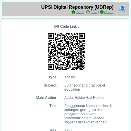
UPSI Digital Repository (UDRep)
Start
|
FAQ
|
About
QR Code Link :
Type :
Thesis
Subject :
LB Theory and practice of
education
Main Author :
Abdul Hakim Haji Hashim
Title :
Penggunaan komputer riba di
kalangan guru-guru mata
pelajaran Sains dan
Matematik dalam Bahasa
Inggeris di sekolah rendah
Hits :
2283