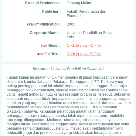
Place of Production :
Tanjong Malim
Publisher :
Fakulti Pengurusan dan
Ekonomi
Year of Publication :
2005
Corporate Name :
Universiti Pendidikan Sultan
Idris
Guest :
Click to view PDF file
PDF
Full Text :
Click to view PDF file
PDF
Abstract :
Universiti Pendidikan Sultan Idris
Tujuan kajian ini adalah untuk mengenalpasti tahap kepuasan pelanggan
di kaunter­ kaunter Jabatan Pelajaran Terengganu (JPT). Perkara yang
paling penting pada hari ini adalah kepuasan hati pelanggan. Sekiranya
pelanggan tidak berpuashati, mereka akan memberikan satu pandangan
yang negatif terhadap mutu kerja sesebuah organisasi tersebut. Sekiranya
sesebuah organisasi tidak berjaya memuaskan hati pelanggannya, segala
tindakan yang organisasi lakukan untuk mencapai kualiti dan menawarkan
perkhidmatan terbaik, tidak bermakna sama sekali. Di sini bolehlah
dikatakan bahawa, kepuasan pelanggan adalah ialah tanggapan
pelanggan bahawa harapan mereka telah dipenuhi ataupun melebihi
apa yang dijangkakan. Matlamat utama organisasi sepatutnya ialah
menghasilkan seseorang pelanggan yang sentiasa berpuashati dan setia
bersama-sama organisasi. Justeru itu meyediakan perkhidmatan yang
berkualiti tinggi dan perkhidmatan yang terbaik akan tercapai apabila