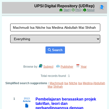
UPSI Digital Repository (UDRep)
Start
|
FAQ
|
About
Search
Browse by:
Subject
Publisher
Year
Total records found : 1
Simplified search suggestions :
Machmudi
Isa
Nitche
Isa
Medina
Abdullah
Mai
Shihah
1
2013
Pembelajaran berasaskan projek
Article
takrifan, teori dan
perbandingannya dengan