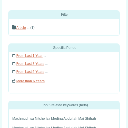
Filter
Article
... (1)
Specific Period
From Last 1 Year
...
From Last 3 Years
...
From Last 5 Years
...
More than 6 Years
...
Top 5 related keywords (beta)
Machmudi Isa Nitche Isa Medina Abdullah Mai Shihah