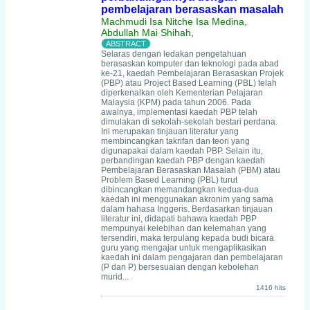
pembelajaran berasaskan masalah
Machmudi Isa Nitche Isa Medina,
Abdullah Mai Shihah,
Selaras dengan ledakan pengetahuan
berasaskan komputer dan teknologi pada abad
ke-21, kaedah Pembelajaran Berasaskan Projek
(PBP) atau Project Based Learning (PBL) telah
diperkenalkan oleh Kementerian Pelajaran
Malaysia (KPM) pada tahun 2006. Pada
awalnya, implementasi kaedah PBP telah
dimulakan di sekolah-sekolah bestari perdana.
Ini merupakan tinjauan literatur yang
membincangkan takrifan dan teori yang
digunapakai dalam kaedah PBP. Selain itu,
perbandingan kaedah PBP dengan kaedah
Pembelajaran Berasaskan Masalah (PBM) atau
Problem Based Learning (PBL) turut
dibincangkan memandangkan kedua-dua
kaedah ini menggunakan akronim yang sama
dalam hahasa Inggeris. Berdasarkan tinjauan
literatur ini, didapati bahawa kaedah PBP
mempunyai kelebihan dan kelemahan yang
tersendiri, maka terpulang kepada budi bicara
guru yang mengajar untuk mengaplikasikan
kaedah ini dalam pengajaran dan pembelajaran
(P dan P) bersesuaian dengan kebolehan
murid...
1416 hits