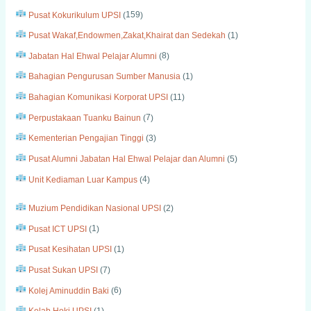
Pusat Kokurikulum UPSI
(
159
)
Pusat Wakaf,Endowmen,Zakat,Khairat dan Sedekah
(
1
)
Jabatan Hal Ehwal Pelajar Alumni
(
8
)
Bahagian Pengurusan Sumber Manusia
(
1
)
Bahagian Komunikasi Korporat UPSI
(
11
)
Perpustakaan Tuanku Bainun
(
7
)
Kementerian Pengajian Tinggi
(
3
)
Pusat Alumni Jabatan Hal Ehwal Pelajar dan Alumni
(
5
)
Unit Kediaman Luar Kampus
(
4
)
Muzium Pendidikan Nasional UPSI
(
2
)
Pusat ICT UPSI
(
1
)
Pusat Kesihatan UPSI
(
1
)
Pusat Sukan UPSI
(
7
)
Kolej Aminuddin Baki
(
6
)
Kelab Hoki UPSI
(
1
)