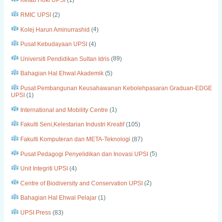
RMIC UPSI
(
2
)
Kolej Harun Aminurrashid
(
4
)
Pusat Kebudayaan UPSI
(
4
)
Universiti Pendidikan Sultan Idris
(
89
)
Bahagian Hal Ehwal Akademik
(
5
)
Pusat Pembangunan Keusahawanan Kebolehpasaran Graduan-EDGE
UPSI
(
1
)
International and Mobility Centre
(
1
)
Fakulti Seni,Kelestarian Industri Kreatif
(
105
)
Fakulti Komputeran dan META-Teknologi
(
87
)
Pusat Pedagogi Penyelidikan dan Inovasi UPSI
(
5
)
Unit Integriti UPSI
(
4
)
Centre of Biodiversity and Conservation UPSI
(
2
)
Bahagian Hal Ehwal Pelajar
(
1
)
UPSI Press
(
83
)