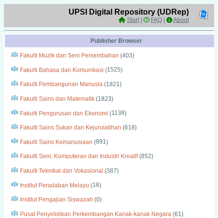
UPSI Digital Repository (UDRep)
Start
|
FAQ
|
About
Publisher Browser
Fakulti Muzik dan Seni Persembahan
(
403
)
Fakulti Bahasa dan Komunikasi
(
1525
)
Fakulti Pembangunan Manusia
(
1821
)
Fakulti Sains dan Matematik
(
1823
)
Fakulti Pengurusan dan Ekonomi
(
1138
)
Fakulti Sains Sukan dan Kejurulatihan
(
618
)
Fakulti Sains Kemanusiaan
(
891
)
Fakulti Seni, Komputeran dan Industri Kreatif
(
852
)
Fakulti Teknikal dan Vokasional
(
387
)
Institut Peradaban Melayu
(
18
)
Institut Pengajian Siswazah
(
0
)
Pusat Penyelidikan Perkembangan Kanak-kanak Negara
(
61
)