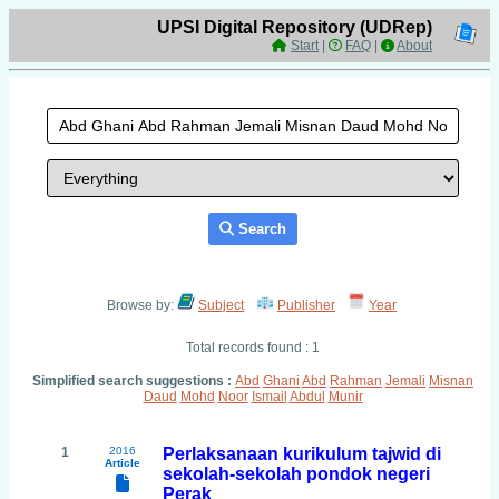
UPSI Digital Repository (UDRep)
Start
|
FAQ
|
About
Search
Browse by:
Subject
Publisher
Year
Total records found : 1
Simplified search suggestions :
Abd
Ghani
Abd
Rahman
Jemali
Misnan
Daud
Mohd
Noor
Ismail
Abdul
Munir
1
2016
Perlaksanaan kurikulum tajwid di
Article
sekolah-sekolah pondok negeri
Perak