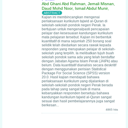
Abd Ghani Abd Rahman, Jemali Misnan,
Daud Mohd Noor, Ismail Abdul Munir,
Kajian ini membincangkan mengenai
perlaksanaan kurikulum tajwid al-Quran di
sekolah-sekolah pondok negeri Perak. Ia
bertujuan untuk mengenalpasti pencapaian
pelajar dan kesesuaian kandungan kurikulum
mata pelajaran tersebut. Kajian ini berbentuk
kuantitatif di mana sejumlah 250 borang soal
selidik telah diedarkan secara rawak kepada
responden yang merupakan pelajar di sekolah-
sekolah yang terpilih. Ia melibatkan tujuh buah
sekolah pondok sama ada yang telah berdaftar
dengan Jabatan Agama Islam Perak (JAIPk) atau
belum. Data kuantitatif dianalisis secara deskritif
dengan menggunakan perisian Statistical
Package For Social Science (SPSS) version
20.0. Hasil kajian mendapati bahawa
perlaksanaan kurikulum yang dijalankan di
sekolah-sekolah pondok negeri Perak berada
pada tahap yang sangat baik di mana
kebanyakkan responden bersetuju bahawa
kandungan kurikulum tajwid al-Quran sangat
sesuai dan hasil pembelajarannya juga sangat
berkesan...
4865 hits