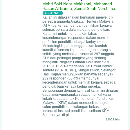
Mohd Said Noor Mokhzani, Mohamed
Hasan Al-Banna, Zainal Shah Norshima,
Kajian ini dilaksanakan bertujuan menyelidik
persepsi anggota Angkatan Tentera Malaysia
(ATM) berkenaan dengan pemilihan kerjaya
selepas bersara dalam bidang pendidikan.
Kajian ini untuk menentukan tahap
kecenderungan responden dalam memilih
profesion pendidik sebagai kerjaya kedua.
Metodologi kajian menggunakan kaedah
kuantitatif secara tinjauan dengan borang soal
selidik yang melibatkan seramai 297 anggota
ATM dari pelbagai pangkat yang sedang
mengikuti Program Latihan Peralihan Sesi
2015/2016 di Perbadanan Hal Ehwal Bekas
Tentera (PERHEBAT), Sungai Buloh, Selangor.
Hasil kajian menunjukkan bahawa sebanyak
239 responden (80.4%) mempunyai
kecenderungan untuk memilih kerjaya sebagai
pendidik bagi kerjaya kedua mereka.
Sehubungan dengan itu, hasil kajian ini diharap
dapat menyumbangkan data emprikal yang
kukuh kepada pihak Kementerian Pendidikan
Malaysia (KPM) dalam mempertimbangkan
calon pendidik dari kalangan bekas anggota
tentera di institusi pendidikan seliaan KPM.
Seterusnya, di pi.....
12053 hits