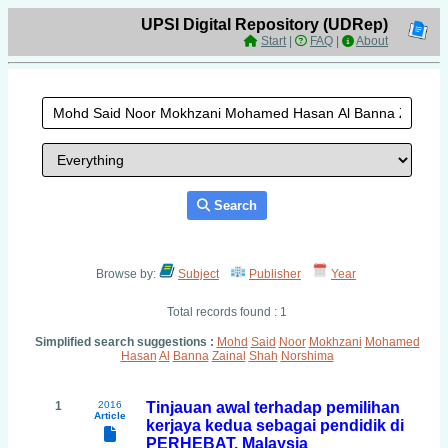
UPSI Digital Repository (UDRep)
Start
|
FAQ
|
About
Search
Browse by:
Subject
Publisher
Year
Total records found : 1
Simplified search suggestions :
Mohd
Said
Noor
Mokhzani
Mohamed
Hasan
Al
Banna
Zainal
Shah
Norshima
1
2016
Tinjauan awal terhadap pemilihan
Article
kerjaya kedua sebagai pendidik di
PERHEBAT, Malaysia