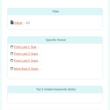
Filter
Article
... (1)
Specific Period
From Last 1 Year
...
From Last 3 Years
...
From Last 5 Years
...
More than 6 Years
...
Top 5 related keywords (beta)