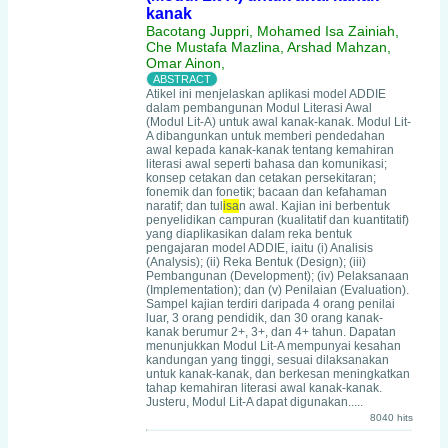
kanak
Bacotang Juppri, Mohamed Isa Zainiah,
Che Mustafa Mazlina, Arshad Mahzan,
Omar Ainon,
Atikel ini menjelaskan aplikasi model ADDIE
dalam pembangunan Modul Literasi Awal
(Modul Lit-A) untuk awal kanak-kanak. Modul Lit-
A dibangunkan untuk memberi pendedahan
awal kepada kanak-kanak tentang kemahiran
literasi awal seperti bahasa dan komunikasi;
konsep cetakan dan cetakan persekitaran;
fonemik dan fonetik; bacaan dan kefahaman
naratif; dan tul
isa
n awal. Kajian ini berbentuk
penyelidikan campuran (kualitatif dan kuantitatif)
yang diaplikasikan dalam reka bentuk
pengajaran model ADDIE, iaitu (i) Analisis
(Analysis); (ii) Reka Bentuk (Design); (iii)
Pembangunan (Development); (iv) Pelaksanaan
(Implementation); dan (v) Penilaian (Evaluation).
Sampel kajian terdiri daripada 4 orang penilai
luar, 3 orang pendidik, dan 30 orang kanak-
kanak berumur 2+, 3+, dan 4+ tahun. Dapatan
menunjukkan Modul Lit-A mempunyai kesahan
kandungan yang tinggi, sesuai dilaksanakan
untuk kanak-kanak, dan berkesan meningkatkan
tahap kemahiran literasi awal kanak-kanak.
Justeru, Modul Lit-A dapat digunakan.....
8040 hits