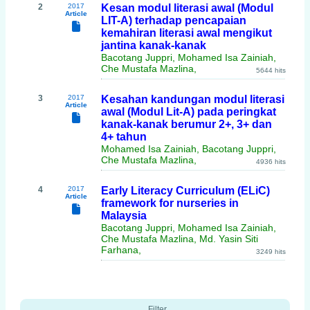
2
2017
Kesan modul literasi awal (Modul
Article
LIT-A) terhadap pencapaian
kemahiran literasi awal mengikut
jantina kanak-kanak
Bacotang Juppri, Mohamed Isa Zainiah,
Che Mustafa Mazlina,
5644 hits
3
2017
Kesahan kandungan modul literasi
Article
awal (Modul Lit-A) pada peringkat
kanak-kanak berumur 2+, 3+ dan
4+ tahun
Mohamed Isa Zainiah, Bacotang Juppri,
Che Mustafa Mazlina,
4936 hits
4
2017
Early Literacy Curriculum (ELiC)
Article
framework for nurseries in
Malaysia
Bacotang Juppri, Mohamed Isa Zainiah,
Che Mustafa Mazlina, Md. Yasin Siti
Farhana,
3249 hits
Filter