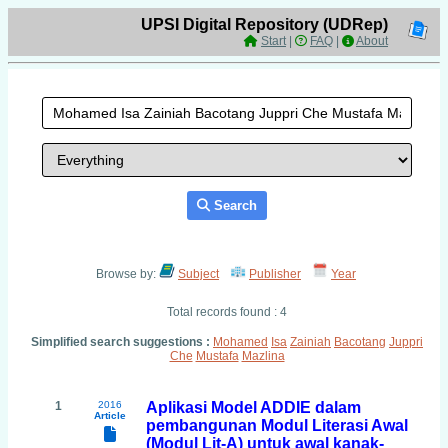
UPSI Digital Repository (UDRep)
Start
|
FAQ
|
About
Search
Browse by:
Subject
Publisher
Year
Total records found : 4
Simplified search suggestions :
Mohamed
Isa
Zainiah
Bacotang
Juppri
Che
Mustafa
Mazlina
1
2016
Aplikasi Model ADDIE dalam
Article
pembangunan Modul Literasi Awal
(Modul Lit-A) untuk awal kanak-