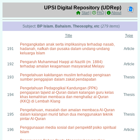
UPSI Digital Repository (UDRep)
Start
|
FAQ
|
About
Subject:
BP Islam. Bahaism. Theosophy, etc
(
279 items
)
Title
Type
Pengangkatan anak serta implikasinya terhadap nasab,
191
hadanah, nafkah dan pusaka dalam undang-undang
Article
keluarga Islam
Pengaruh Muhammad Haqqi al-Nazilli (m. 1884)
192
Article
terhadap amalan keagamaan masyarakat Melayu
Pengetahuan kakitangan muslim terhadap pengiraan
193
Thesis
sumber penggajian dalam zakat pendapatan
Pengetahuan Pedagogikal Kandungan (PPK)
pengajaran tajwid al-Quran dalam kalangan guru kelas
194
Thesis
khas kemahlran membaca dan menghafaz al-Quran
(KKQ) di Lembah Klang
Pengetahuan, masalah dan amalan membaca Al-Quran
195
dalam kalangan murid tahun dua menggunakan teknik
Thesis
pintar Al-Quran
Penggunaaan media sosial dari perspektif psiko spiritual
196
Article
Islam