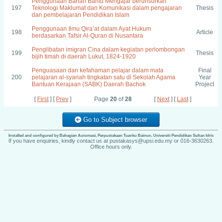
Penggunaan Bahan Bantu Mengajar berunsurkan
197
Teknologi Maklumat dan Komunikasi dalam pengajaran
Thesis
dan pembelajaran Pendidikan Islam
Penggunaan Ilmu Qira’at dalam Ayat Hukum
198
Article
berdasarkan Tafsir Al-Quran di Nusantara
Penglibatan imigran Cina dalam kegiatan perlombongan
199
Thesis
bijih timah di daerah Lukut, 1824-1920
Penguasaan dan kefahaman pelajar dalam mata
Final
200
pelajaran al-syariah tingkatan satu di Sekolah Agama
Year
Bantuan Kerajaan (SABK) Daerah Bachok
Project
[
First
] [
Prev
]
Page
20
of
28
[
Next
] [
Last
]
Go to Subject browser
Installed and configured by Bahagian Automasi, Perpustakaan Tuanku Bainun, Universiti Pendidikan Sultan Idris
If you have enquiries, kindly contact us at pustakasys@upsi.edu.my or 016-3630263.
Office hours only.