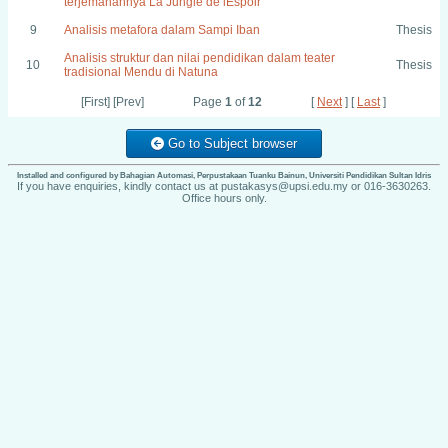
terjemahannya La Jungle de lEspoir
9
Analisis metafora dalam Sampi Iban
Thesis
Analisis struktur dan nilai pendidikan dalam teater
10
Thesis
tradisional Mendu di Natuna
[First] [Prev]
Page
1
of
12
[
Next
] [
Last
]
Go to Subject browser
Installed and configured by Bahagian Automasi, Perpustakaan Tuanku Bainun, Universiti Pendidikan Sultan Idris
If you have enquiries, kindly contact us at pustakasys@upsi.edu.my or 016-3630263.
Office hours only.