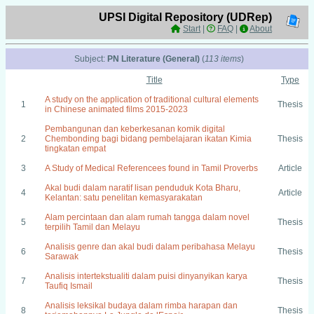
UPSI Digital Repository (UDRep)
Start
|
FAQ
|
About
Subject:
PN Literature (General)
(
113 items
)
Title
Type
A study on the application of traditional cultural elements
1
Thesis
in Chinese animated films 2015-2023
Pembangunan dan keberkesanan komik digital
2
Chembonding bagi bidang pembelajaran ikatan Kimia
Thesis
tingkatan empat
3
A Study of Medical Referencees found in Tamil Proverbs
Article
Akal budi dalam naratif lisan penduduk Kota Bharu,
4
Article
Kelantan: satu penelitan kemasyarakatan
Alam percintaan dan alam rumah tangga dalam novel
5
Thesis
terpilih Tamil dan Melayu
Analisis genre dan akal budi dalam peribahasa Melayu
6
Thesis
Sarawak
Analisis intertekstualiti dalam puisi dinyanyikan karya
7
Thesis
Taufiq Ismail
Analisis leksikal budaya dalam rimba harapan dan
8
Thesis