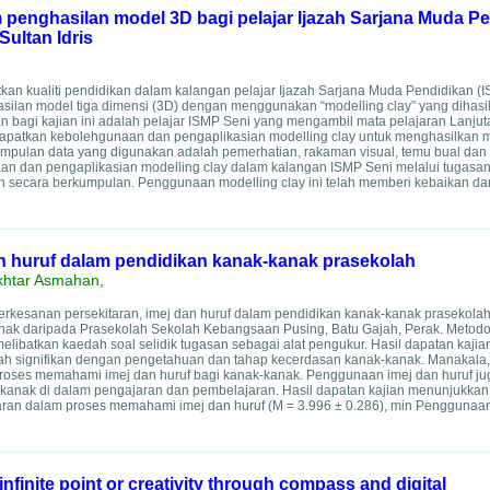
penghasilan model 3D bagi pelajar Ijazah Sarjana Muda P
Sultan Idris
tkan kualiti pendidikan dalam kalangan pelajar Ijazah Sarjana Muda Pendidikan (
asilan model tiga dimensi (3D) dengan menggunakan “modelling clay” yang dihas
bagi kajian ini adalah pelajar ISMP Seni yang mengambil mata pelajaran Lanju
dapatkan kebolehgunaan dan pengaplikasian modelling clay untuk menghasilkan 
mpulan data yang digunakan adalah pemerhatian, rakaman visual, temu bual da
an dan pengaplikasian modelling clay dalam kalangan ISMP Seni melalui tugasa
n secara berkumpulan. Penggunaan modelling clay ini telah memberi kebaikan da
n huruf dalam pendidikan kanak-kanak prasekolah
khtar Asmahan,
erkesanan persekitaran, imej dan huruf dalam pendidikan kanak-kanak prasekolah.
ak daripada Prasekolah Sekolah Kebangsaan Pusing, Batu Gajah, Perak. Metodol
elibatkan kaedah soal selidik tugasan sebagai alat pengukur. Hasil dapatan kaji
lah signifikan dengan pengetahuan dan tahap kecerdasan kanak-kanak. Manakala
roses memahami imej dan huruf bagi kanak-kanak. Penggunaan imej dan huruf 
kanak di dalam pengajaran dan pembelajaran. Hasil dapatan kajian menunjukkan
taran dalam proses memahami imej dan huruf (M = 3.996 ± 0.286), min Penggunaan
infinite point or creativity through compass and digital