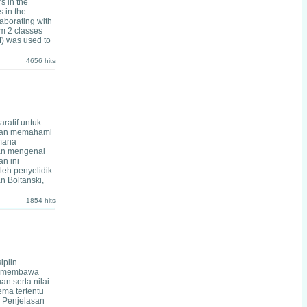
s in the
s in the
laborating with
om 2 classes
M) was used to
4656 hits
aratif untuk
i dan memahami
imana
aan mengenai
an ini
eh penyelidik
n Boltanski,
1854 hits
iplin.
nya membawa
an serta nilai
tema tertentu
. Penjelasan