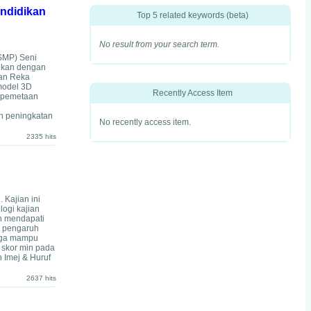
endidikan
Top 5 related keywords (beta)
No result from your search term.
ISMP) Seni
ilkan dengan
tan Reka
model 3D
Recently Access Item
n pemetaan
n
n peningkatan
No recently access item.
2335 hits
 Kajian ini
ogi kajian
an mendapati
, pengaruh
juga mampu
 skor min pada
 Imej & Huruf
2637 hits