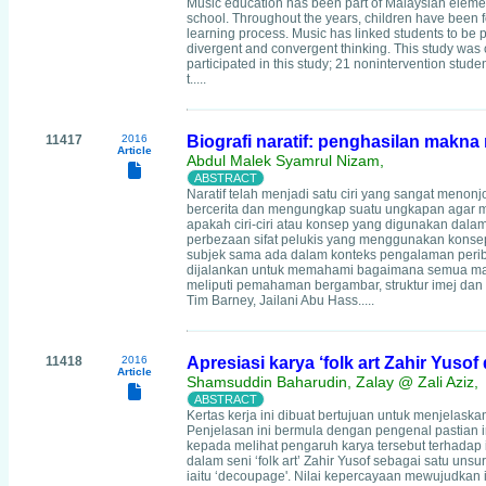
Music education has been part of Malaysian elemen
school. Throughout the years, children have been fo
learning process. Music has linked students to be p
divergent and convergent thinking. This study was 
participated in this study; 21 nonintervention stu
t.....
11417
2016
Biografi naratif: penghasilan makna 
Article
Abdul Malek Syamrul Nizam,
Naratif telah menjadi satu ciri yang sangat menonjo
bercerita dan mengungkap suatu ungkapan agar me
apakah ciri-ciri atau konsep yang digunakan dalam 
perbezaan sifat pelukis yang menggunakan konse
subjek sama ada dalam konteks pengalaman peribadi,
dijalankan untuk memahami bagaimana semua makl
meliputi pemahaman bergambar, struktur imej dan 
Tim Barney, Jailani Abu Hass.....
11418
2016
Apresiasi karya ‘folk art Zahir Yuso
Article
Shamsuddin Baharudin, Zalay @ Zali Aziz,
Kertas kerja ini dibuat bertujuan untuk menjelaskan
Penjelasan ini bermula dengan pengenal pastian in
kepada melihat pengaruh karya tersebut terhadap i
dalam seni ‘folk art’ Zahir Yusof sebagai satu unsur
iaitu ‘decoupage'. Nilai kepercayaan mewujudkan i