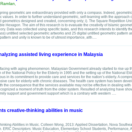
 Ramlan,
esigning geometric are extraordinary provided with only a compass. Indeed, geometric 
 values. In order to further understand geometric, self-learning with the approach
d geometrics designed and created, concerning only; i). The Square Repetition Unit 
e Hexagon. The aim of this research is to evaluate the creativity of Islamic geomet
y. Data was collected using specific tasks, and this research intends to identify th
) untitled selected geometric artworks and 25 digital untitled geometric pattern a
 pattern and unity is known to be of utmost importance, alth.....
alyzing assisted living experience in Malaysia
l facing with aging phenomenon. Malaysian Government already started to rise up th
of the National Policy for the Elderly in 1995 and the setting up of the National Eld
ous in its commitment to provide care and services for the nation’s elderly. A comp
sive care for elderly with chronic diseases. The health care system has been deve
ith the consequence that the services available may not be effective in dealing with
recognized a moment of truth from the older system. Resulted of analyzing have show
ily support and government support which is a contrary with western .....
 creative-thinking abilities in music
inking Abilities in Music. Colleen Wong, 2013: Applied Dissertation, Nova Southe
ion. ERlC Descriptors: Music Education, Elementary School Students, Performance,