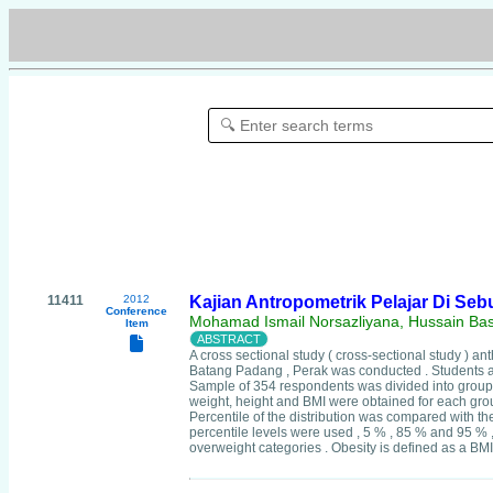
11411
2012
Kajian Antropometrik Pelajar Di Se
Conference
Mohamad Ismail Norsazliyana, Hussain Bas
Item
A cross sectional study ( cross-sectional study ) ant
Batang Padang , Perak was conducted . Students ar
Sample of 354 respondents was divided into groups a
weight, height and BMI were obtained for each grou
Percentile of the distribution was compared with t
percentile levels were used , 5 % , 85 % and 95 % ,
overweight categories . Obesity is defined as a BMI 