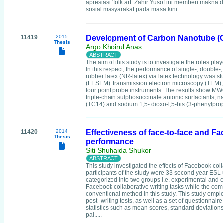
apresiasi ‘folk art’ Zahir Yusof ini memberi makna
sosial masyarakat pada masa kini...
11419
2015
Development of Carbon Nanotube (CNT
Thesis
Argo Khoirul Anas
The aim of this study is to investigate the roles p
In this respect, the performance of single-, double-
rubber latex (NR-latex) via latex technology was s
(FESEM), transmission electron microscopy (TEM),
four point probe instruments. The results show MW
triple-chain sulphosuccinate anionic surfactants, 
(TC14) and sodium 1,5- dioxo-l,5-bis (3-phenylprop
11420
2014
Effectiveness of face-to-face and F
Thesis
performance
Siti Shuhaida Shukor
This study investigated the effects of Facebook co
participants of the study were 33 second year ESL 
categorized into two groups i.e. experimental and
Facebook collaborative writing tasks while the com
conventional method in this study. This study empl
post- writing tests, as well as a set of questionna
statistics such as mean scores, standard deviations
pai.....