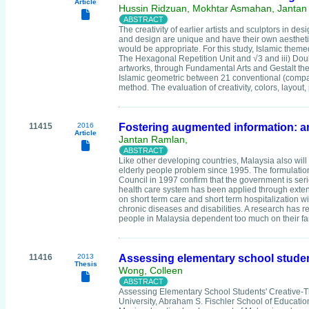
Article
Hussin Ridzuan, Mokhtar Asmahan, Jantan
The creativity of earlier artists and sculptors in d
and design are unique and have their own aesthetic
would be appropriate. For this study, Islamic theme
The Hexagonal Repetition Unit and √3 and iii) Doubl
artworks, through Fundamental Arts and Gestalt theor
Islamic geometric between 21 conventional (compass
method. The evaluation of creativity, colors, layout,
11415
2016
Fostering augmented information: an
Article
Jantan Ramlan,
Like other developing countries, Malaysia also wil
elderly people problem since 1995. The formulation 
Council in 1997 confirm that the government is seri
health care system has been applied through exten
on short term care and short term hospitalization w
chronic diseases and disabilities. A research has 
people in Malaysia dependent too much on their fam
11416
2013
Assessing elementary school students
Thesis
Wong, Colleen
Assessing Elementary School Students' Creative-Th
University, Abraham S. Fischler School of Educat