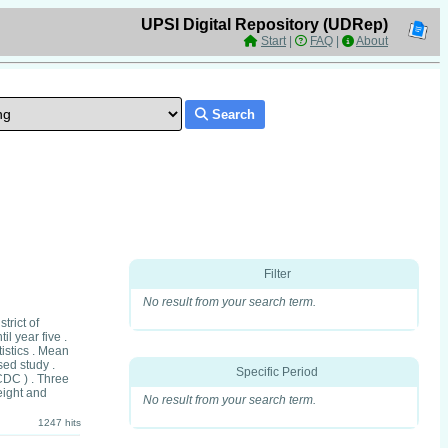
UPSI Digital Repository (UDRep)
Start
|
FAQ
|
About
Search
Filter
No result from your search term.
trict of
l year five .
istics . Mean
sed study .
Specific Period
CDC ) . Three
eight and
No result from your search term.
1247 hits