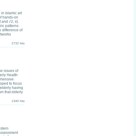
in Islamic art
 of hands-on
and √2, ii).
ric patterns
e difference of
rtworks
2732 hits
e issues of
erly Health
rehensive
loped to focus
 elderly having
n that elderly
1340 hits
astern
 Assessment