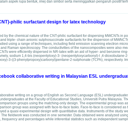
 dalam aspek rupa bentuk, imej dan simbol serta meninggalkan pengaruh positif terh
)-philic surfactant design for latex technology
layed by the chemical nature of the CNT-philic surfactant for dispersing MWCNTs in po
, and triple- chain anionic sulphosuccinate surfactants for the dispersion of MWNCTs
tudied using a range of techniques, including field emission scanning electron micr
 and Raman spectroscopy. The conductivities of the nanocomposites were also m
CNTs were efficiently dispersed in NR-latex with an aid of hyper- and benzene rin
namely, sodium 1,4-bis (neopentyloxy)-3- (neopentyloxycarbonyl)-l ,4-dioxobutane-
oxy)-3-((3-phenylpropoxy)carbonyl)pentane-2-sulphonate (TCPh), respectively. Impo
acebook collaborative writing in Malaysian ESL undergraduat
llaborative writing on a group of English as Second Language (ESL) undergraduates
undergraduates at the Faculty of Educational Studies, Universiti Putra Malaysia. T
 comparison groups using the matching-only design. The experimental group was a
parison group was assigned with face-to-face tasks. Face-to-face is considered as 
oyed a quasi experimental design with quantitative data. Instruments of the study w
ire. The fieldwork was conducted in one semester. Data obtained were analyzed using
, frequency and percentages while inferential statistics such as independent sample