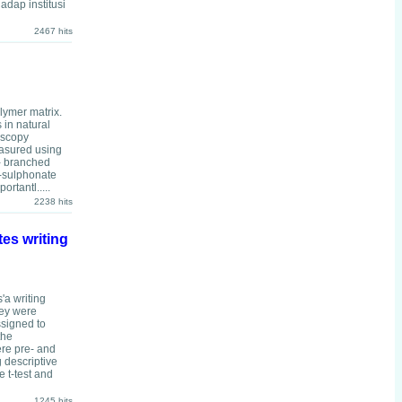
adap institusi
2467 hits
lymer matrix.
 in natural
oscopy
easured using
g- branched
2-sulphonate
rtantl.....
2238 hits
es writing
'a writing
hey were
ssigned to
the
ere pre- and
 descriptive
 t-test and
1245 hits