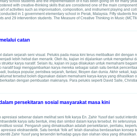
tary school students and the implementation of it has been going on for many year
stered with creative-thinking skills that are considered one of the main component
art of activities such as improvisation, composition, and instrument playing and col
conducted in 1 government elementary school in Perak, Malaysia. Fifty students fr
dents and 29 intervention students. The Measure of Creative Thinking in Music (MCT
melalui catan
l dalam sejarah seni visual. Pelukis pada masa kini terus melibatkan diri dengan n
njadi lebih hebat dan menarik. Oleh itu, kajian ini dijalankan untuk mengetahu
struktur karya naratif. Selain itu, kajian ini juga dilakukan untuk memahami baga
p naratif bagi menggambarkan karya mereka sebagai salah satu bentuk pencerit
 budaya popular, peristiwa sejarah, fantasi, fiksyen dan dunia. Akhir sekali, kaji
umat tersebut boleh digunakan dalam memahami karya-karya yang dihasilkan ol
berkaitan dengan pembuatan maknanya. Para pelukis seperti David Salle, Christia
f dalam persekitaran sosial masyarakat masa kini
 apresiasi sebenar dalam melihat seni folk karya En. Zahir Yusof dari sudut interdis
traestetik karya iaitu bentuk, imej dan simbol dalam karya tersebut. Ini seterus
nstitusi sosial. Pengaruh yang dimaksudkan adalah persekitaran, perilaku, keperlu
 apresiasi ekstraestetik. Satu bentuk ‘folk art’ telah dianalisa berdasarkan konsep 
dentiti Zahir Yusof yang tersendiri terhadap gaya dan olahan idea yang dihasilkan