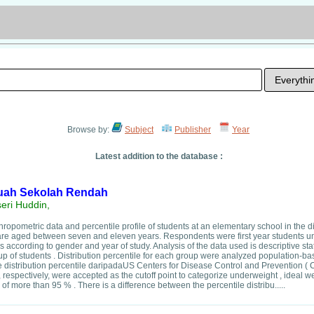
Browse by:
Subject
Publisher
Year
Latest addition to the database :
buah Sekolah Rendah
eri Huddin,
hropometric data and percentile profile of students at an elementary school in the dis
e aged between seven and eleven years. Respondents were first year students unti
ccording to gender and year of study. Analysis of the data used is descriptive stat
p of students . Distribution percentile for each group were analyzed population-ba
he distribution percentile daripadaUS Centers for Disease Control and Prevention ( 
 respectively, were accepted as the cutoff point to categorize underweight , ideal w
of more than 95 % . There is a difference between the percentile distribu.....