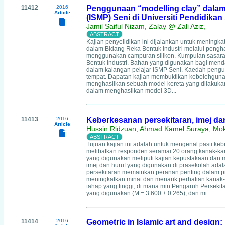
11412
2016
Penggunaan “modelling clay” dalam 
Article
(ISMP) Seni di Universiti Pendidikan 
Jamil Saiful Nizam, Zalay @ Zali Aziz,
Kajian penyelidikan ini dijalankan untuk meningka
dalam Bidang Reka Bentuk Industri melalui pengh
menggunakan campuran silikon. Kumpulan sasaran 
Bentuk Industri. Bahan yang digunakan bagi men
dalam kalangan pelajar ISMP Seni. Kaedah pengu
tempat. Dapatan kajian membuktikan kebolehguna
menghasilkan sebuah model kereta yang dilakuka
dalam menghasilkan model 3D...
11413
2016
Keberkesanan persekitaran, imej da
Article
Hussin Ridzuan, Ahmad Kamel Suraya, Mo
Tujuan kajian ini adalah untuk mengenal pasti keb
melibatkan responden seramai 20 orang kanak-kan
yang digunakan meliputi kajian kepustakaan dan m
imej dan huruf yang digunakan di prasekolah ada
persekitaran memainkan peranan penting dalam p
meningkatkan minat dan menarik perhatian kanak-
tahap yang tinggi, di mana min Pengaruh Perseki
yang digunakan (M = 3.600 ± 0.265), dan mi.....
11414
2016
Geometric in Islamic art and design: 