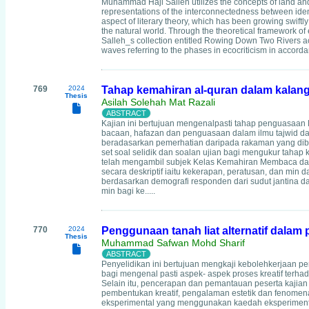
Muhammad Haji Salleh utilizes the concepts of land and l
representations of the interconnectedness between ide
aspect of literary theory, which has been growing swift
the natural world. Through the theoretical framework o
Salleh_s collection entitled Rowing Down Two Rivers a
waves referring to the phases in ecocriticism in accordanc
769
2024
Tahap kemahiran al-quran dalam kala
Thesis
Asilah Solehah Mat Razali
Kajian ini bertujuan mengenalpasti tahap penguasaan
bacaan, hafazan dan penguasaan dalam ilmu tajwid dan 
beradasarkan pemerhatian daripada rakaman yang dibu
set soal selidik dan soalan ujian bagi mengukur tahap
telah mengambil subjek Kelas Kemahiran Membaca dan 
secara deskriptif iaitu kekerapan, peratusan, dan min
berdasarkan demografi responden dari sudut jantina d
min bagi ke.....
770
2024
Penggunaan tanah liat alternatif dalam 
Thesis
Muhammad Safwan Mohd Sharif
Penyelidikan ini bertujuan mengkaji kebolehkerjaan p
bagi mengenal pasti aspek- aspek proses kreatif terh
Selain itu, pencerapan dan pemantauan peserta kajian 
pembentukan kreatif, pengalaman estetik dan fenomena 
eksperimental yang menggunakan kaedah eksperimentasi