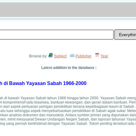
Browse by:
Subject
Publisher
Year
Latest addition to the database :
h di Bawah Yayasan Sabah 1966-2000
abah di bawah Yayasan Sabah tahun 1966 hingga tahun 2000. Yayasan Sabah men
am komprehensif iaitu biasiswa, bantuan kewangan, dan geran dalam bantuan. P
dari aspek perluasan jaringan pendidikan kerana kepelbagaian kaum di Sabah. H
rlalu luas sehingga aspek menyebarluaskan pendidikan di Sabah agak sukar. Metod
ankan analisis dokumen dan manuskrip. Antara sumber primer yang digunakan dala
nakmen, minit mesyuarat Dewan Undangan Negeri Sabah, dan laporan tahunan Yaya
ting yang pernah berkhidmat dengan Yayasan Sabah. Tokoh penting tersebut iaitu