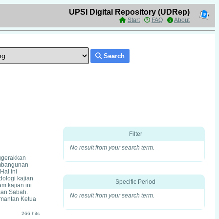
UPSI Digital Repository (UDRep)
Start
|
FAQ
|
About
Search
Filter
No result from your search term.
ggerakkan
embangunan
al ini
ologi kajian
Specific Period
m kajian ini
san Sabah.
No result from your search term.
 mantan Ketua
266 hits