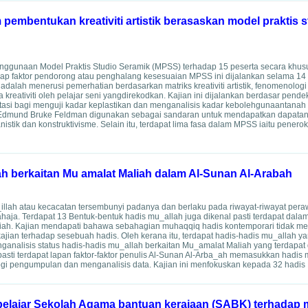
pembentukan kreativiti artistik berasaskan model praktis s
enggunaan Model Praktis Studio Seramik (MPSS) terhadap 15 peserta secara khusu
adap faktor pendorong atau penghalang kesesuaian MPSS ini dijalankan selama 14
adalah menerusi pemerhatian berdasarkan matriks kreativiti artistik, fenomenologi
kreativiti oleh pelajar seni yangdirekodkan. Kajian ini dijalankan berdasar pende
 bagi menguji kadar keplastikan dan menganalisis kadar kebolehgunaantanah lia
ori Edmund Bruke Feldman digunakan sebagai sandaran untuk mendapatkan dapatan
istik dan konstruktivisme. Selain itu, terdapat lima fasa dalam MPSS iaitu penerok
ah berkaitan Mu amalat Maliah dalam Al-Sunan Al-Arabah
lah atau kecacatan tersembunyi padanya dan berlaku pada riwayat-riwayat peraw
sahaja. Terdapat 13 Bentuk-bentuk hadis mu_allah juga dikenal pasti terdapat dala
ah. Kajian mendapati bahawa sebahagian muhaqqiq hadis kontemporari tidak men
kajian terhadap sesebuah hadis. Oleh kerana itu, terdapat hadis-hadis mu_allah yan
nganalisis status hadis-hadis mu_allah berkaitan Mu_amalat Maliah yang terdapat 
lpasti terdapat lapan faktor-faktor penulis Al-Sunan Al-Arba_ah memasukkan hadis 
gi pengumpulan dan menganalisis data. Kajian ini menfokuskan kepada 32 hadis M
pelajar Sekolah Agama bantuan kerajaan (SABK) terhadap 