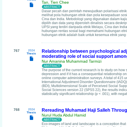
Tan, Tien Chee
Dasar pecah dan perintah mewujudkan polarisasi etnik
melihat pola hubungan etnik dan pola kesepaduan sosia
Cina dan India. Metodologi yang digunakan dalam kajian 
dipilih dan data yang diperoleh dinalisis secara des
UPSI yang terdiri daripada etnik Melayu, Cina dan Indi
hubungan rentas sosial bagi memahami hubungan etni
hubungan etnik adalah baik untuk kesemua etnik yang d
767
2024
Relationship between psychological adj
Thesis
moderating role of social support among
Nur Amanina Muhammad Tarmizi
The purpose of the current research is to study on how 
depression and if it has a consequential relationship o
online computer administration surveys. A total of 415 u
International Adjustment Disorder Questionnaire (IADQ
(BDI), Multidimensional Scale of Perceived Social Suppo
Social Sciences version 22 (SPSS 22), the results indic
statistically significant relationship (p < .001), with nega
768
2024
Rereading Muhamad Haji Salleh Through
Thesis
Nurul Huda Abdul Hamid
Eco-images of land and landscape is a conception that 