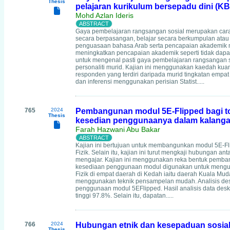
Thesis
pelajaran kurikulum bersepadu dini (K
Mohd Azlan Ideris
Gaya pembelajaran rangsangan sosial merupakan cara
secara berpasangan, belajar secara berkumpulan ata
penguasaan bahasa Arab serta pencapaian akademik 
meningkatkan pencapaian akademik seperti tidak dapa
untuk mengenal pasti gaya pembelajaran rangsangan 
personaliti murid. Kajian ini menggunakan kaedah kuan
responden yang terdiri daripada murid tingkatan empat 
dan inferensi menggunakan perisian Statist.....
765
2024
Pembangunan modul 5E-Flipped bagi t
Thesis
kesedian penggunaanya dalam kalangan
Farah Hazwani Abu Bakar
Kajian ini bertujuan untuk membangunkan modul 5E-F
Fizik. Selain itu, kajian ini turut mengkaji hubungan
mengajar. Kajian ini menggunakan reka bentuk pemba
kesediaan penggunaan modul digunakan untuk mengumpu
Fizik di empat daerah di Kedah iaitu daerah Kuala Mud
menggunakan teknik pensampelan mudah. Analisis des
penggunaan modul 5EFlipped. Hasil analisis data de
tinggi 97.8%. Selain itu, dapatan.....
766
2024
Hubungan etnik dan kesepaduan sosial d
Thesis