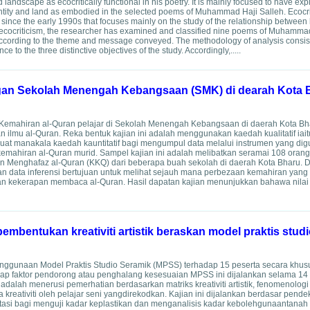
andscape as ecocritically functional in his poetry. It is mainly focused to have exp
ntity and land as embodied in the selected poems of Muhammad Haji Salleh. Ecocri
ly since the early 1990s that focuses mainly on the study of the relationship betwe
f ecocriticism, the researcher has examined and classified nine poems of Muhamma
ccording to the theme and message conveyed. The methodology of analysis consist
e to the three distinctive objectives of the study. Accordingly,.....
ngan Sekolah Menengah Kebangsaan (SMK) di dearah Kota 
 Kemahiran al-Quran pelajar di Sekolah Menengah Kebangsaan di daerah Kota Bha
ilmu al-Quran. Reka bentuk kajian ini adalah menggunakan kaedah kualitatif iait
at manakala kaedah kauntitatif bagi mengumpul data melalui instrumen yang dig
 kemahiran al-Quran murid. Sampel kajian ini adalah melibatkan seramai 108 oran
Menghafaz al-Quran (KKQ) dari beberapa buah sekolah di daerah Kota Bharu. Da
 dan data inferensi bertujuan untuk melihat sejauh mana perbezaan kemahiran yang
an kekerapan membaca al-Quran. Hasil dapatan kajian menunjukkan bahawa nilai i
pembentukan kreativiti artistik beraskan model praktis stud
enggunaan Model Praktis Studio Seramik (MPSS) terhadap 15 peserta secara khusu
adap faktor pendorong atau penghalang kesesuaian MPSS ini dijalankan selama 14
adalah menerusi pemerhatian berdasarkan matriks kreativiti artistik, fenomenologi
kreativiti oleh pelajar seni yangdirekodkan. Kajian ini dijalankan berdasar pende
 bagi menguji kadar keplastikan dan menganalisis kadar kebolehgunaantanah lia