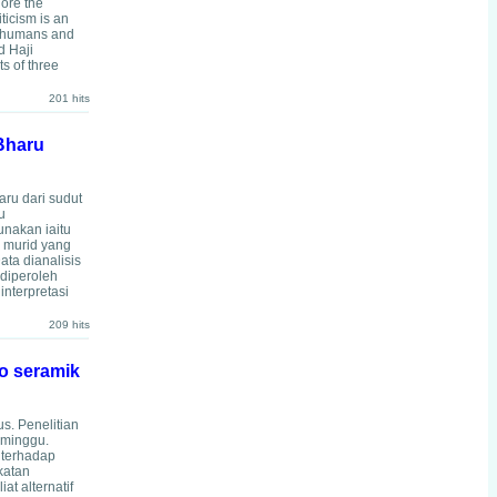
lore the
ticism is an
en humans and
d Haji
s of three
201 hits
Bharu
ru dari sudut
u
unakan iaitu
g murid yang
ta dianalisis
 diperoleh
nterpretasi
209 hits
io seramik
s. Penelitian
 minggu.
 terhadap
katan
t alternatif