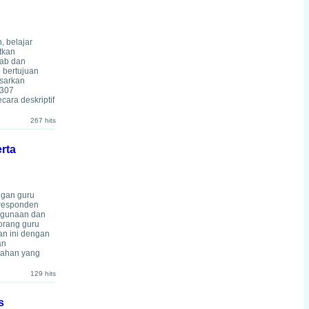
 belajar
tkan
rab dan
 bertujuan
asarkan
 307
cara deskriptif
267 hits
rta
ngan guru
h responden
ehgunaan dan
orang guru
an ini dengan
an
sahan yang
129 hits
s