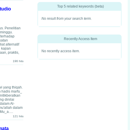
Top 5 related keywords (beta)
tudio
No result from your search term.
s. Penelitian
 minggu.
 terhadap
Recently Access Item
katan
t alternatif
 kajian
No recently access item.
aan, praktis,
196 hits
i yang thiqah.
m hadis marfu_
itikberatkan
g dinilai
dalam Al-
mu'allah dalam
u_a.....
121 hits
mata