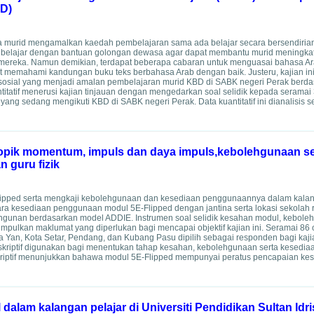
BD)
 murid mengamalkan kaedah pembelajaran sama ada belajar secara bersendirian,
u belajar dengan bantuan golongan dewasa agar dapat membantu murid meningka
mereka. Namun demikian, terdapat beberapa cabaran untuk menguasai bahasa A
t memahami kandungan buku teks berbahasa Arab dengan baik. Justeru, kajian ini
sosial yang menjadi amalan pembelajaran murid KBD di SABK negeri Perak berd
titatif menerusi kajian tinjauan dengan mengedarkan soal selidik kepada seramai
yang sedang mengikuti KBD di SABK negeri Perak. Data kuantitatif ini dianalisis se
opik momentum, impuls dan daya impuls,kebolehgunaan se
 guru fizik
lipped serta mengkaji kebolehgunaan dan kesediaan penggunaannya dalam kala
 antara kesediaan penggunaan modul 5E-Flipped dengan jantina serta lokasi sekola
ngunan berdasarkan model ADDIE. Instrumen soal selidik kesahan modul, kebol
lkan maklumat yang diperlukan bagi mencapai objektif kajian ini. Seramai 86 
a Yan, Kota Setar, Pendang, dan Kubang Pasu dipilih sebagai responden bagi kaji
kriptif digunakan bagi menentukan tahap kesahan, kebolehgunaan serta kesedia
skriptif menunjukkan bahawa modul 5E-Flipped mempunyai peratus pencapaian ke
alam kalangan pelajar di Universiti Pendidikan Sultan Idri