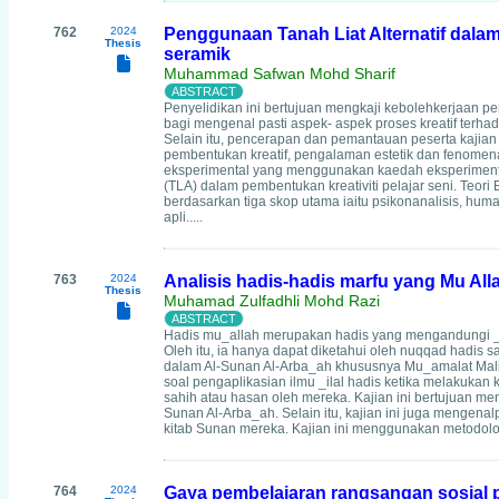
762
2024
Penggunaan Tanah Liat Alternatif dalam 
Thesis
seramik
Muhammad Safwan Mohd Sharif
Penyelidikan ini bertujuan mengkaji kebolehkerjaan p
bagi mengenal pasti aspek- aspek proses kreatif terh
Selain itu, pencerapan dan pemantauan peserta kajian 
pembentukan kreatif, pengalaman estetik dan fenomena 
eksperimental yang menggunakan kaedah eksperimentasi
(TLA) dalam pembentukan kreativiti pelajar seni. Te
berdasarkan tiga skop utama iaitu psikonanalisis, human
apli.....
763
2024
Analisis hadis-hadis marfu yang Mu All
Thesis
Muhamad Zulfadhli Mohd Razi
Hadis mu_allah merupakan hadis yang mengandungi _il
Oleh itu, ia hanya dapat diketahui oleh nuqqad hadis 
dalam Al-Sunan Al-Arba_ah khususnya Mu_amalat Mali
soal pengaplikasian ilmu _ilal hadis ketika melakukan 
sahih atau hasan oleh mereka. Kajian ini bertujuan me
Sunan Al-Arba_ah. Selain itu, kajian ini juga mengena
kitab Sunan mereka. Kajian ini menggunakan metodolo
764
2024
Gaya pembelajaran rangsangan sosial 