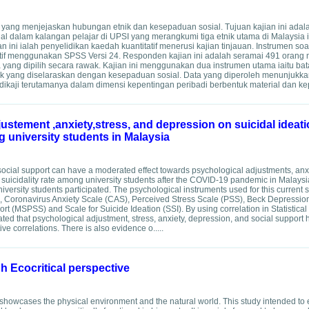
 yang menjejaskan hubungan etnik dan kesepaduan sosial. Tujuan kajian ini adal
l dalam kalangan pelajar di UPSI yang merangkumi tiga etnik utama di Malaysia i
ini ialah penyelidikan kaedah kuantitatif menerusi kajian tinjauan. Instrumen soal
kriptif menggunakan SPSS Versi 24. Responden kajian ini adalah seramai 491 oran
a yang dipilih secara rawak. Kajian ini menggunakan dua instrumen utama iaitu bat
k yang diselaraskan dengan kesepaduan sosial. Data yang diperoleh menunjukka
ikaji terutamanya dalam dimensi kepentingan peribadi berbentuk material dan kep
ustement ,anxiety,stress, and depression on suicidal ideati
 university students in Malaysia
social support can have a moderated effect towards psychological adjustments, anxi
n suicidality rate among university students after the COVID-19 pandemic in Malaysi
niversity students participated. The psychological instruments used for this current 
), Coronavirus Anxiety Scale (CAS), Perceived Stress Scale (PSS), Beck Depressio
rt (MSPSS) and Scale for Suicide Ideation (SSI). By using correlation in Statistica
ated that psychological adjustment, stress, anxiety, depression, and social support 
tive correlations. There is also evidence o.....
 Ecocritical perspective
showcases the physical environment and the natural world. This study intended to