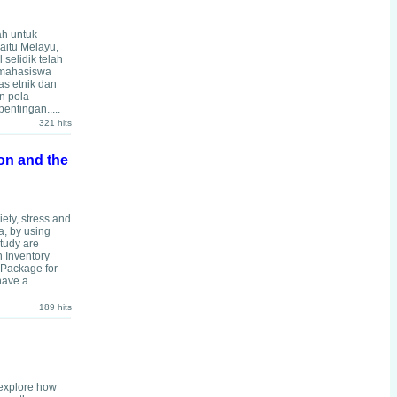
ah untuk
aitu Melayu,
 selidik telah
g mahasiswa
as etnik dan
n pola
entingan.....
321 hits
on and the
ety, stress and
a, by using
study are
n Inventory
l Package for
have a
189 hits
 explore how