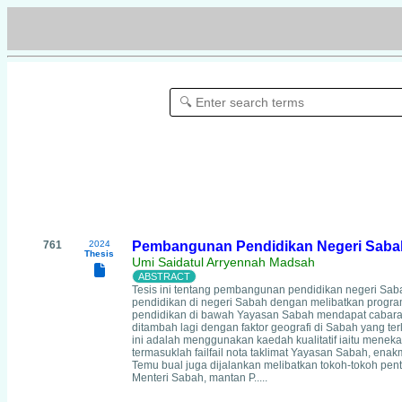
761
2024
Pembangunan Pendidikan Negeri Saba
Thesis
Umi Saidatul Arryennah Madsah
Tesis ini tentang pembangunan pendidikan negeri S
pendidikan di negeri Sabah dengan melibatkan progr
pendidikan di bawah Yayasan Sabah mendapat cabaran 
ditambah lagi dengan faktor geografi di Sabah yang te
ini adalah menggunakan kaedah kualitatif iaitu menek
termasuklah failfail nota taklimat Yayasan Sabah, e
Temu bual juga dijalankan melibatkan tokoh-tokoh pen
Menteri Sabah, mantan P.....